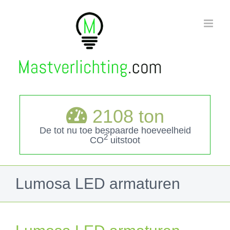
Ga
naar
inhoud
2108
ton
De tot nu toe bespaarde hoeveelheid
2
CO
uitstoot
Lumosa LED armaturen