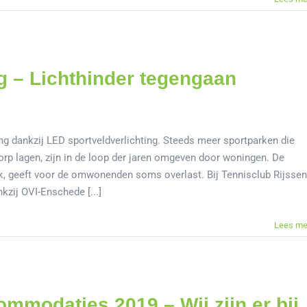
ng – Lichthinder tegengaan
ing dankzij LED sportveldverlichting. Steeds meer sportparken die
orp lagen, zijn in de loop der jaren omgeven door woningen. De
ijk, geeft voor de omwonenden soms overlast. Bij Tennisclub Rijssen
kzij OVI-Enschede [...]
Lees me
mmodaties 2019 – Wij zijn er bij