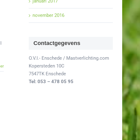
januari 2017
november 2016
Contactgegevens
I
O.V.I.- Enschede / Mastverlichting.com
Kopersteden 10C
er
7547TK Enschede
Tel: 053 – 478 05 95