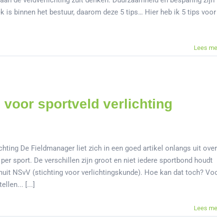
an de veldverlichting zult denken. Duurzaamheid en besparing zijn
 is binnen het bestuur, daarom deze 5 tips… Hier heb ik 5 tips voor
Lees me
voor sportveld verlichting
hting De Fieldmanager liet zich in een goed artikel onlangs uit over
 per sport. De verschillen zijn groot en niet iedere sportbond houdt
uit NSvV (stichting voor verlichtingskunde). Hoe kan dat toch? Vo
len... [...]
Lees me