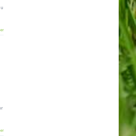
 u
er
or
er