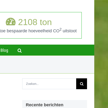
2108
ton
2
 toe bespaarde hoeveelheid CO
uitstoot
Blog
Zoeken
naar:
Recente berichten