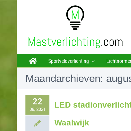
Ga
naar
inhoud
Sportveldverlichting
Lichtnorme
Maandarchieven:
augu
22
LED stadionverlich
08, 2021
Waalwijk