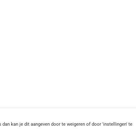
dan kan je dit aangeven door te weigeren of door 'instellingen' te
hede | Onderdeel van
OVI-Enschede
|