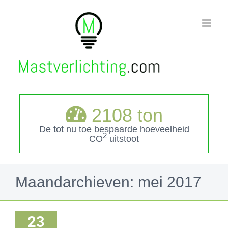
Ga
naar
inhoud
2108
ton
De tot nu toe bespaarde hoeveelheid
2
CO
uitstoot
Maandarchieven:
mei 2017
23