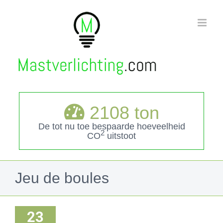
Ga
naar
inhoud
2108
ton
De tot nu toe bespaarde hoeveelheid
2
CO
uitstoot
Jeu de boules
23