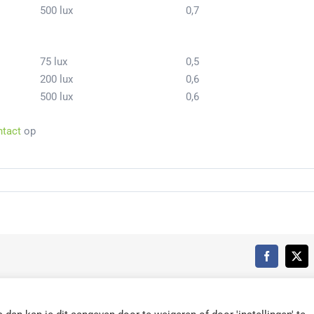
500 lux
0,7
75 lux
0,5
200 lux
0,6
500 lux
0,6
ntact
op
Facebook
X