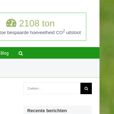
2108
ton
2
 toe bespaarde hoeveelheid CO
uitstoot
Blog
Zoeken
naar:
Recente berichten