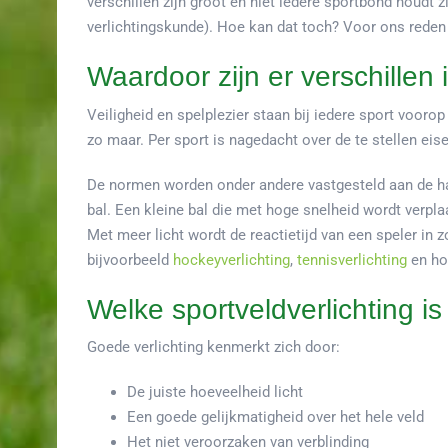
verschillen zijn groot en niet iedere sportbond houdt
verlichtingskunde). Hoe kan dat toch? Voor ons reden
Waardoor zijn er verschillen 
Veiligheid en spelplezier staan bij iedere sport voorop
zo maar. Per sport is nagedacht over de te stellen eise
De normen worden onder andere vastgesteld aan de han
bal. Een kleine bal die met hoge snelheid wordt verpl
Met meer licht wordt de reactietijd van een speler in 
bijvoorbeeld
hockeyverlichting
,
tennisverlichting
en hon
Welke sportveldverlichting i
Goede verlichting kenmerkt zich door:
De juiste hoeveelheid licht
Een goede gelijkmatigheid over het hele veld
Het niet veroorzaken van verblinding