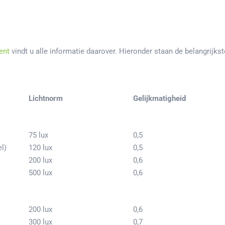
ent
vindt u alle informatie daarover. Hieronder staan de belangrijkst
Lichtnorm
Gelijkmatigheid
75 lux
0,5
l)
120 lux
0,5
200 lux
0,6
500 lux
0,6
200 lux
0,6
300 lux
0,7