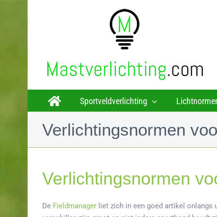
Ga
naar
inhoud
Sportveldverlichting
Lichtnorme
Verlichtingsnormen voor
Verlichtingsnormen voo
De
Fieldmanager
liet zich in een goed artikel onlangs 